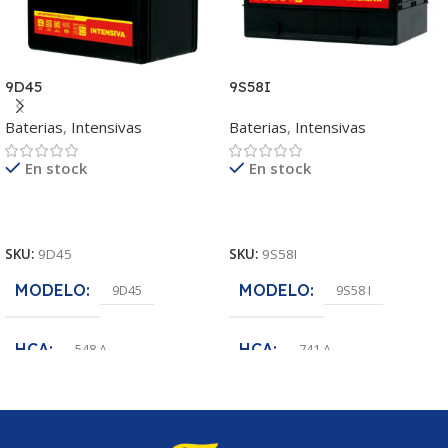
9D45
9S58I
Baterias
,
Intensivas
Baterias
,
Intensivas
En stock
En stock
Leer Más
Leer Más
SKU:
9D45
SKU:
9S58I
MODELO
MODELO
9D45
9S58 I
HCA
HCA
548 A
741 A
POLARIDAD
POLARIDAD
(-+)
(+-)