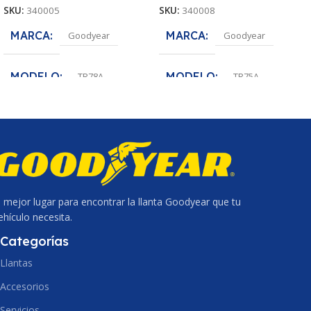
SKU:
340005
SKU:
340008
MARCA
MARCA
Goodyear
Goodyear
MODELO
MODELO
TR78A
TR75A
MEDIDA
MEDIDA
11.00R20
7.00R15
VOLUMEN
VOLUMEN
Caja x4
Caja x15
PROCEDENCIA
PROCEDENCIA
KOR
KOR
l mejor lugar para encontrar la llanta Goodyear que tu
ehículo necesita.
Categorías
Llantas
Accesorios
Servicios