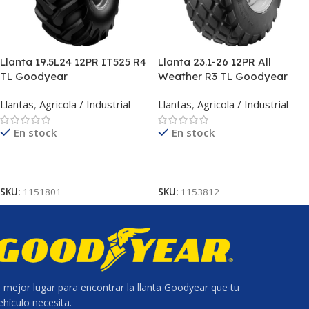
Llanta 19.5L24 12PR IT525 R4
Llanta 23.1-26 12PR All
TL Goodyear
Weather R3 TL Goodyear
Llantas
,
Agricola / Industrial
Llantas
,
Agricola / Industrial
En stock
En stock
Leer Más
Leer Más
SKU:
1151801
SKU:
1153812
l mejor lugar para encontrar la llanta Goodyear que tu
ehículo necesita.