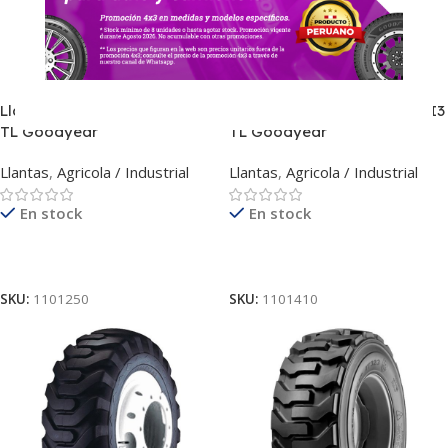
Llanta 12-16.5 10PR IT323 I3
Llanta 12.5/80-18 10PR SGL I3
TL Goodyear
TL Goodyear
Llantas
,
Agricola / Industrial
Llantas
,
Agricola / Industrial
En stock
En stock
Leer Más
Leer Más
SKU:
1101250
SKU:
1101410