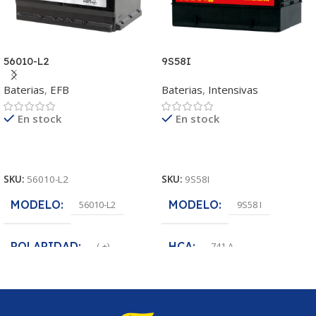
56010-L2
9S58I
Baterias
,
EFB
Baterias
,
Intensivas
En stock
En stock
Leer Más
Leer Más
SKU:
56010-L2
SKU:
9S58I
MODELO
MODELO
56010-L2
9S58 I
POLARIDAD
HCA
(-+)
741 A
VOLTAJE
POLARIDAD
12 V
(+-)