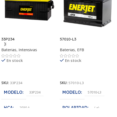
33P234
57010-L3
Baterias
,
Intensivas
Baterias
,
EFB
En stock
En stock
Leer Más
Leer Más
SKU:
33P234
SKU:
57010-L3
MODELO
MODELO
33P234
57010-L3
HCA
POLARIDAD
2030 A
(-+)