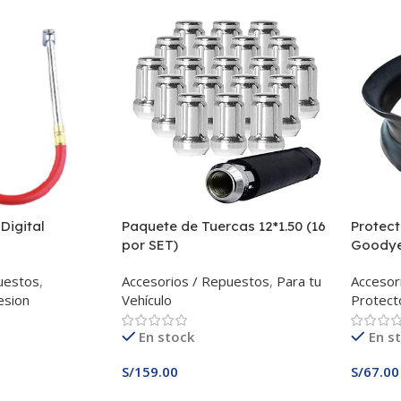
Digital
Paquete de Tuercas 12*1.50 (16
Protect
por SET)
Goody
uestos
,
Accesorios / Repuestos
,
Para tu
Accesor
esion
Vehículo
Protect
En stock
En s
S/
159.00
S/
67.00
Añadir Al Carrito
Añadir