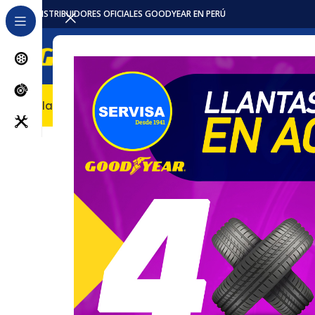
DISTRIBUIDORES OFICIALES GOODYEAR EN PERÚ
Llantas
Accesorios / Repuestos
Servicios
Locales
Pro
Inicio
Accesorios / Repuestos
Camaras
Cámara 12.00