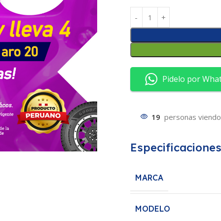
Pidelo por Wha
19
personas viendo
Especificacione
MARCA
MODELO