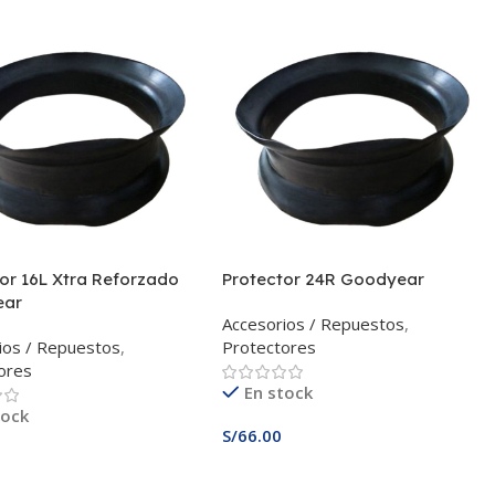
or 16L Xtra Reforzado
Protector 24R Goodyear
ear
Accesorios / Repuestos
,
ios / Repuestos
,
Protectores
ores
En stock
tock
S/
66.00
Añadir Al Carrito
 Al Carrito