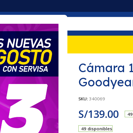
mociones
Nosotros
Contacto
R24 TR78A Goodyear
Cámara 1
Goodyea
SKU:
340069
S/
139.00
49
49 disponibles