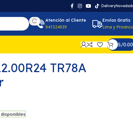
Delivery
Novedad
Atención al Cliente
Envíos Gratis
941524939
Lima y Provinci
S/
0.00
2.00R24 TR78A
r
 disponibles