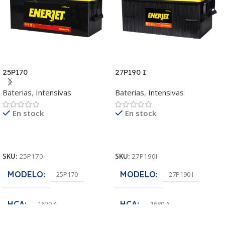
25P170
27P190 I
Baterias
,
Intensivas
Baterias
,
Intensivas
En stock
En stock
Leer Más
Leer Más
SKU:
25P170
SKU:
27P190I
MODELO
MODELO
25P170
27P190 I
HCA
HCA
1629 A
1680 A