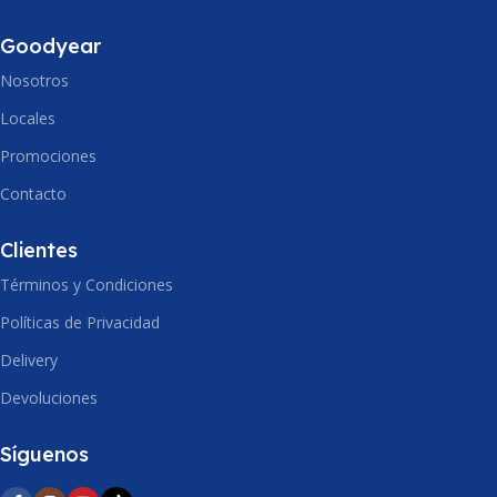
RC
RC
370 Min
466 Min
Goodyear
LARGO
LARGO
513mm
520mm
Nosotros
Locales
ANCHO
ANCHO
222mm
280mm
Promociones
Contacto
ALTO
ALTO
224mm
252mm
Clientes
Términos y Condiciones
Políticas de Privacidad
Delivery
Devoluciones
Síguenos