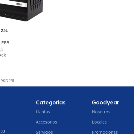
D23L
EFB
ock
ás
-90D23L
Categorías
Goodyear
Llantas
Nosotros
Accesorios
Locales
 tu
Servicios
Promociones