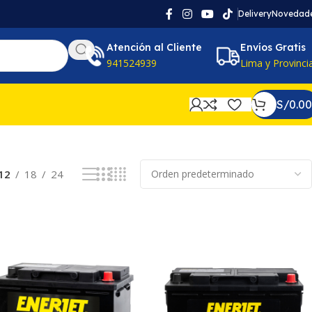
Delivery
Novedad
Atención al Cliente
Envíos Gratis
941524939
Lima y Provinci
S/
0.00
Mostrando los 5 resultados
12
18
24