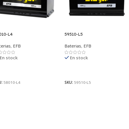
010-L4
59510-L5
terias
,
EFB
Baterias
,
EFB
En stock
En stock
eer Más
Leer Más
U:
58010-L4
SKU:
59510-L5