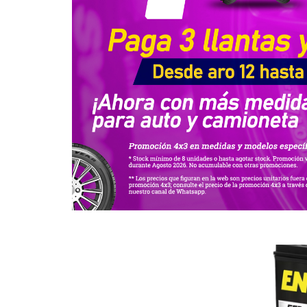
POLARIDAD
56010-L
(-+)
5
Baterias
,
En st
Leer M
SKU:
560