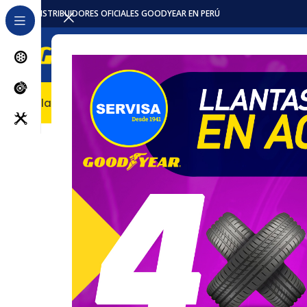
DISTRIBUIDORES OFICIALES GOODYEAR EN PERÚ
Llantas
Accesorios / Repuestos
Servicios
Locales
Pro
Inicio
Baterias
EFB
EFB
BUSCAR POR VEHÍCULO
Buscar