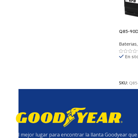
Q85-90
Baterias
,
En st
Leer M
SKU:
Q85
El mejor lugar para encontrar la llanta Goodyear que