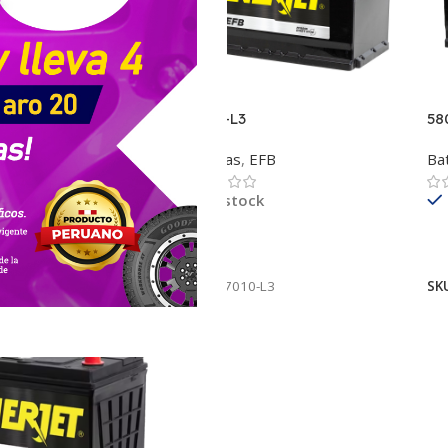
2
57010-L3
58
EFB
Baterias
,
EFB
Ba
ock
En stock
ás
Leer Más
L
10-L2
SKU:
57010-L3
SK