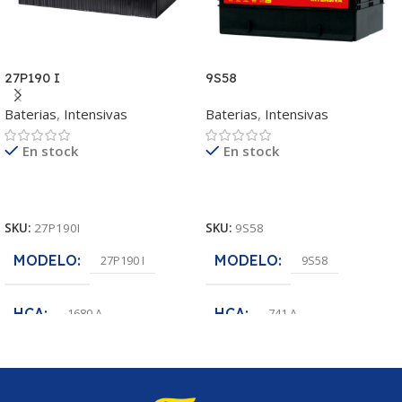
27P190 I
9S58
Baterias
,
Intensivas
Baterias
,
Intensivas
En stock
En stock
Leer Más
Leer Más
SKU:
27P190I
SKU:
9S58
MODELO
MODELO
27P190 I
9S58
HCA
HCA
1680 A
741 A
POLARIDAD
POLARIDAD
(+-)
(-+)