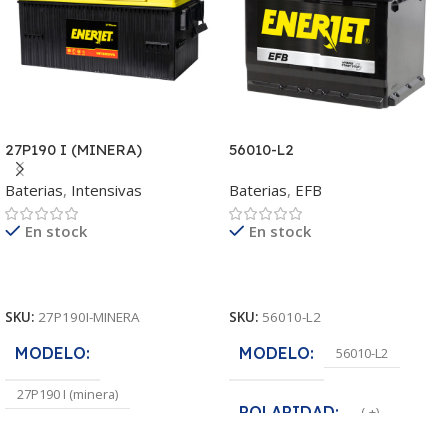
27P190 I (MINERA)
56010-L2
Baterias
,
Intensivas
Baterias
,
EFB
En stock
En stock
Leer Más
Leer Más
SKU:
27P190I-MINERA
SKU:
56010-L2
MODELO
MODELO
56010-L2
27P190 I (minera)
POLARIDAD
(-+)
HCA
1680 A