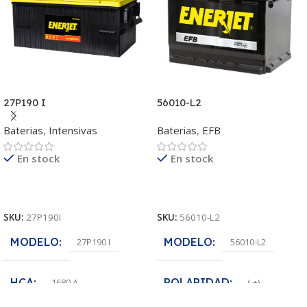
27P190 I
56010-L2
Baterias
,
Intensivas
Baterias
,
EFB
En stock
En stock
Leer Más
Leer Más
SKU:
27P190I
SKU:
56010-L2
MODELO
MODELO
27P190 I
56010-L2
HCA
POLARIDAD
1680 A
(-+)