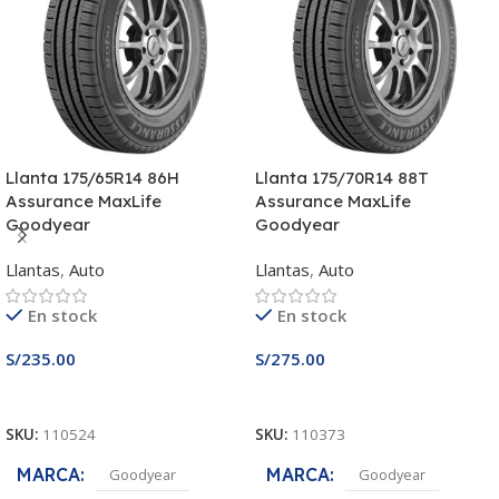
Llanta 175/65R14 86H
Llanta 175/70R14 88T
Assurance MaxLife
Assurance MaxLife
Goodyear
Goodyear
Llantas
,
Auto
Llantas
,
Auto
En stock
En stock
S/
235.00
S/
275.00
Añadir Al Carrito
Añadir Al Carrito
SKU:
110524
SKU:
110373
MARCA
MARCA
Goodyear
Goodyear