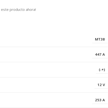
 este producto ahora!
s
MT38
447 A
(-+)
12 V
253 A