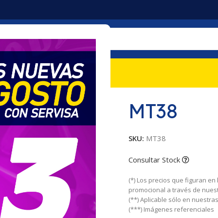
mociones
Nosotros
Contacto
MT38
SKU:
MT38
Consultar Stock
(*) Los precios que figuran en
promocional a través de nues
(**) Aplicable sólo en nuestr
(***) Imágenes referenciales