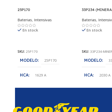
25P170
33P234 (MINERA
Baterias
,
Intensivas
Baterias
,
Intensi
En stock
En stock
Leer Más
Leer Más
SKU:
25P170
SKU:
33P234-MINE
MODELO
MODELO
25P170
3
HCA
HCA
1629 A
2030 A
POLARIDAD
POLARIDAD
(-+)
VOLTAJE
VOLTAJE
12 V
1