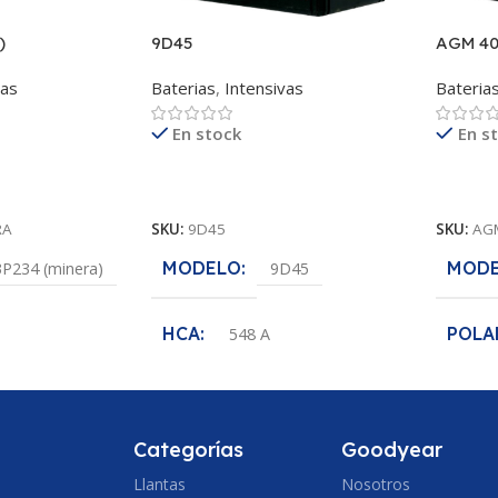
)
9D45
AGM 40
vas
Baterias
,
Intensivas
Bateria
En stock
En s
Leer Más
Leer M
RA
SKU:
9D45
SKU:
AG
MODELO
MOD
3P234 (minera)
9D45
HCA
POLA
548 A
POLARIDAD
VOLT
(-+)
(-+)
Categorías
Goodyear
VOLTAJE
CCA
2 V
12 V
Llantas
Nosotros