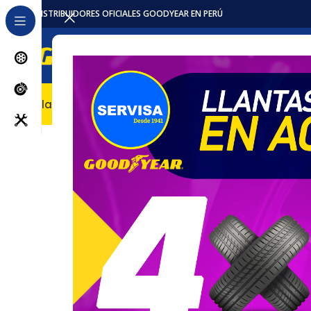
DISTRIBUIDORES OFICIALES GOODYEAR EN PERÚ
Llantas
Accesorios / Repuestos
Servicios
Locales
Pro
Inicio
Baterias
Intensivas
MT38