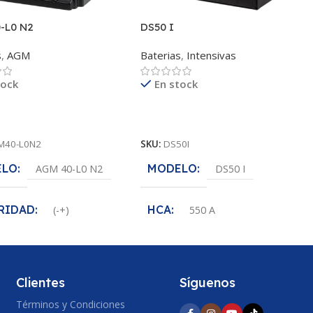
-L0 N2
DS50 I
s
,
AGM
Baterias
,
Intensivas
tock
En stock
ás
Leer Más
M40-L0N2
SKU:
DS50I
ELO
MODELO
AGM 40-L0 N2
DS50 I
RIDAD
HCA
(-+)
550 A
AJE
POLARIDAD
12
(+-)
Clientes
Síguenos
VOLTAJE
420 A
12 V
Términos y Condiciones