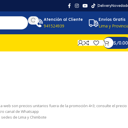
Delivery
Novedad
Atención al Cliente
Envíos Gratis
941524939
Lima y Provinci
S/
0.00
 la web son precios unitarios fuera de la promoción 4×3; consulte el precio
tro canal de Whatsapp
as sedes de Lima y Chimbote