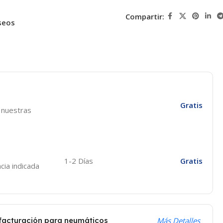
Compartir:
seos
Gratis
e nuestras
1-2 Días
Gratis
cia indicada
 facturación para neumáticos
Más Detalles