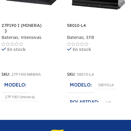
27P190 I (MINERA)
58010-L4
Baterias
,
Intensivas
Baterias
,
EFB
En stock
En stock
Leer Más
Leer Más
SKU:
27P190I-MINERA
SKU:
58010-L4
MODELO
MODELO
58010-L4
27P190 I (minera)
POLARIDAD
(-+)
HCA
1680 A
VOLTAJE
12
POLARIDAD
(-+)