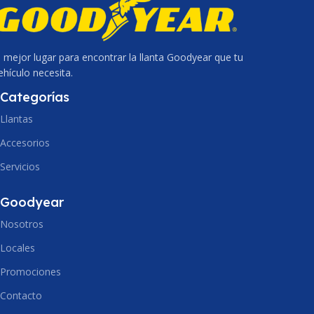
CCA
780 A
VOLTAJE
12 V
AH (CN)
85 Ah
l mejor lugar para encontrar la llanta Goodyear que tu
ehículo necesita.
PLACAS
27 placas
RC
Categorías
CCA
1243 A
Llantas
LARGO
315mm
Accesorios
AH (CN)
190 Ah
Servicios
ANCHO
175mm
RC
405 Min
Goodyear
ALTO
190mm
Nosotros
LARGO
520mm
Locales
Promociones
ANCHO
280mm
Contacto