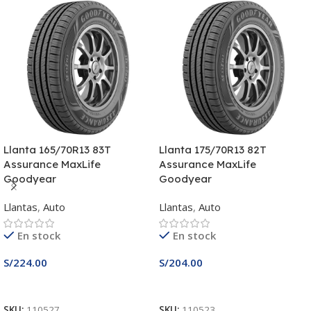
Llanta 165/70R13 83T
Llanta 175/70R13 82T
Assurance MaxLife
Assurance MaxLife
Goodyear
Goodyear
Llantas
,
Auto
Llantas
,
Auto
En stock
En stock
S/
224.00
S/
204.00
Añadir Al Carrito
Añadir Al Carrito
SKU:
110527
SKU:
110523