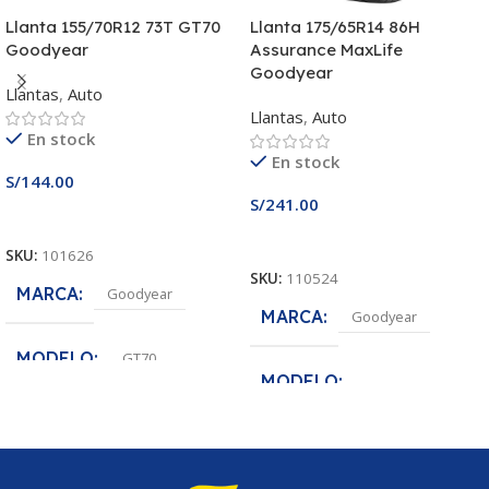
Llanta 155/70R12 73T GT70
Llanta 175/65R14 86H
Goodyear
Assurance MaxLife
Goodyear
Llantas
,
Auto
Llantas
,
Auto
En stock
En stock
S/
144.00
S/
241.00
Añadir Al Carrito
Añadir Al Carrito
SKU:
101626
SKU:
110524
MARCA
Goodyear
MARCA
Goodyear
MODELO
GT70
MODELO
MEDIDA
155/70R12
Assurance MaxLife
MEDIDA
175/65R14
ANCHO DE SECCION