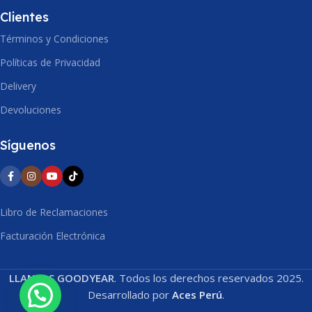
INDICE VELOCIDAD
86 (530 Kg)
Clientes
Términos y Condiciones
T (190 Km/h)
INDICE VELOCIDAD
Políticas de Privacidad
RANGO DE CARGA
SL
H (210 Km/h)
Delivery
UTQG
400 A B
Devoluciones
REMANENTE
7
Síguenos
RANGO DE CARGA
XL
PROCEDENCIA
PER
REMANENTE
7.1
Libro de Reclamaciones
PROCEDENCIA
PER
Facturación Electrónica
LLANTAS GOODYEAR
. Todos los derechos reservados 2025.
Desarrollado por
Aces Perú
.