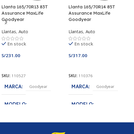
Llanta 165/70R13 83T
Llanta 165/70R14 85T
Assurance MaxLife
Assurance MaxLife
Goodyear
Goodyear
Llantas
,
Auto
Llantas
,
Auto
En stock
En stock
S/
231.00
S/
317.00
Añadir Al Carrito
Añadir Al Carrito
SKU:
110527
SKU:
110376
MARCA
MARCA
Goodyear
Goodyear
MODELO
MODELO
Assurance MaxLife
Assurance MaxLife
MEDIDA
MEDIDA
165/70R13
165/70R14