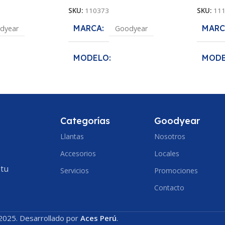
SKU:
110373
SKU:
11
MARCA
MARC
dyear
Goodyear
MODELO
MOD
fe
Assurance MaxLife
MEDI
MEDIDA
5/65R14
175/70R14
ANCH
Categorías
Goodyear
ECCION
ANCHO DE SECCION
Llantas
Nosotros
185
Accesorios
175
Locales
PERF
 tu
Servicios
Promociones
PERFIL
70
Contacto
ARO
ARO
14
2025. Desarrollado por
Aces Perú
.
DIAM