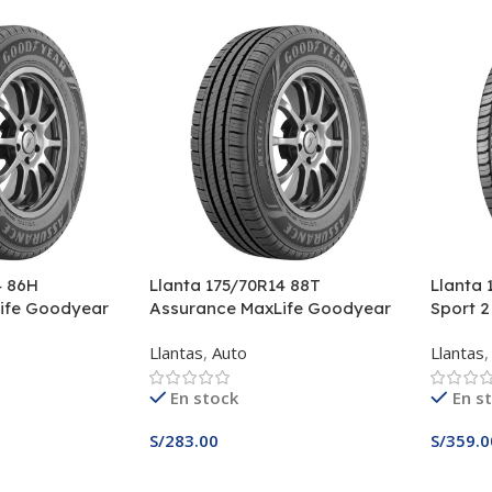
4 86H
Llanta 175/70R14 88T
Llanta 
ife Goodyear
Assurance MaxLife Goodyear
Sport 
Llantas
,
Auto
Llantas
,
En stock
En s
S/
283.00
S/
359.0
Añadir Al Carrito
Añadir