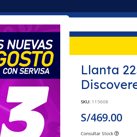
mociones
Nosotros
Contacto
overer ATT Cooper
Llanta 2
Discover
SKU:
115608
S/
469.00
Consultar Stock