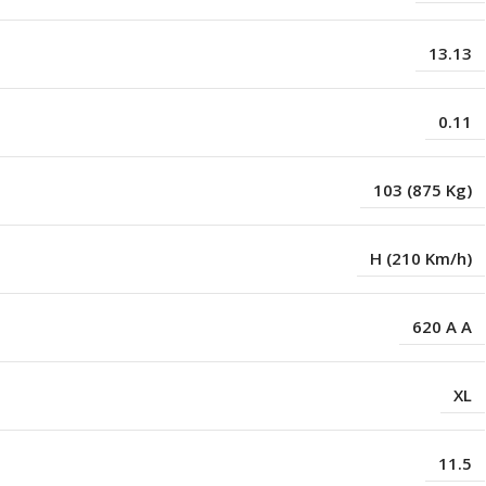
13.13
0.11
103 (875 Kg)
H (210 Km/h)
620 A A
XL
11.5