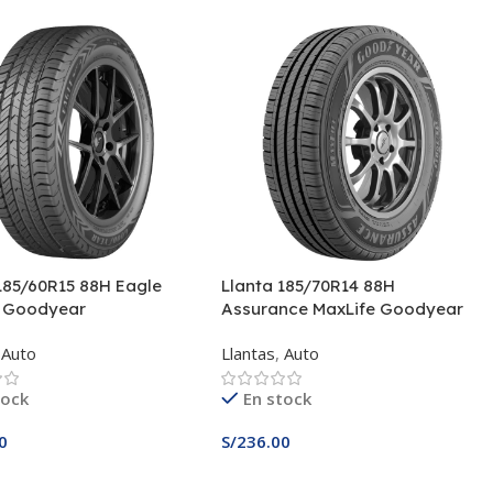
185/60R15 88H Eagle
Llanta 185/70R14 88H
2 Goodyear
Assurance MaxLife Goodyear
Auto
Llantas
,
Auto
tock
En stock
0
S/
236.00
 Al Carrito
Añadir Al Carrito