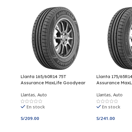
Llanta 165/60R14 75T
Llanta 175/65R1
Assurance MaxLife Goodyear
Assurance MaxL
Llantas
,
Auto
Llantas
,
Auto
En stock
En stock
S/
209.00
S/
241.00
Añadir Al Carrito
Añadir Al Carrito