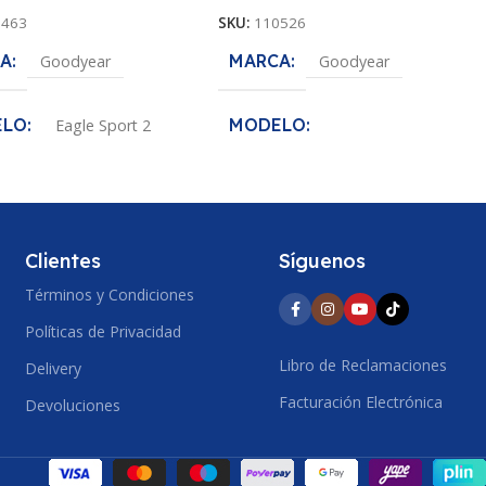
1463
SKU:
110526
A
MARCA
Goodyear
Goodyear
ELO
MODELO
Eagle Sport 2
Assurance MaxLife
DA
185/60R15
MEDIDA
185/70R14
O DE SECCION
Clientes
Síguenos
ANCHO DE SECCION
Términos y Condiciones
Políticas de Privacidad
185
IL
60
Libro de Reclamaciones
Delivery
PERFIL
70
Facturación Electrónica
Devoluciones
15
ARO
14
ETRO
603