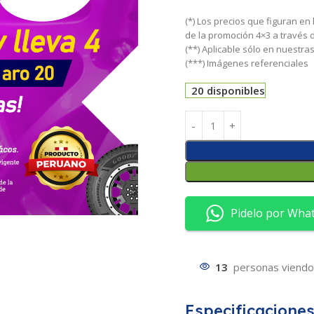
(*) Los precios que figuran en
de la promoción 4×3 a través
(**) Aplicable sólo en nuestr
(***) Imágenes referenciales
20 disponibles
Pidelo por Wha
13
personas viendo
Especificacione