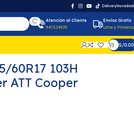
Delivery
Novedad
Atención al Cliente
Envíos Gratis
941524939
Lima y Provinci
S/
0.00
25/60R17 103H
er ATT Cooper