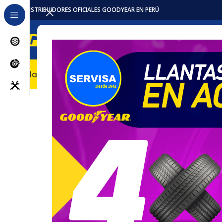
DISTRIBUIDORES OFICIALES GOODYEAR EN PERÚ
Llantas
Accesorios / Repuestos
Servicios
Locales
Pro
Inicio
Llantas
Camioneta
Llanta 225/60R17 103H Disc