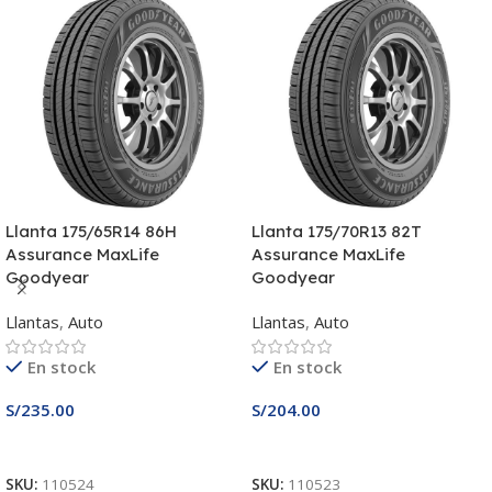
Llanta 175/65R14 86H
Llanta 175/70R13 82T
Assurance MaxLife
Assurance MaxLife
Goodyear
Goodyear
Llantas
,
Auto
Llantas
,
Auto
En stock
En stock
S/
235.00
S/
204.00
Añadir Al Carrito
Añadir Al Carrito
SKU:
110524
SKU:
110523