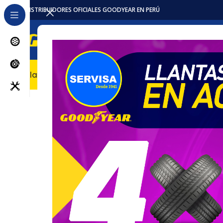
DISTRIBUIDORES OFICIALES GOODYEAR EN PERÚ
Llantas
Accesorios / Repuestos
Servicios
Locales
Pro
Inicio
Baterias
Intensivas
TC54