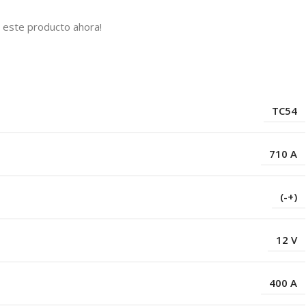
 este producto ahora!
s
TC54
710 A
(-+)
12 V
400 A