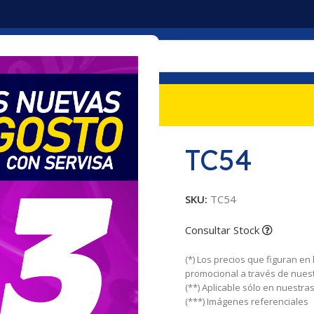
mociones
Nosotros
Contacto
TC54
SKU:
TC54
Consultar Stock
(*) Los precios que figuran en
promocional a través de nues
(**) Aplicable sólo en nuestr
(***) Imágenes referenciales