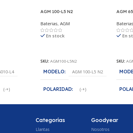
AGM 100-L5 N2
AGM 65
Baterias
,
AGM
Bateria
En stock
En s
Leer Más
Leer M
SKU:
AGM100-L5N2
SKU:
AG
MODELO
MOD
8010-L4
AGM 100-L5 N2
POLARIDAD
POLA
(-+)
(-+)
VOLTAJE
VOLT
2
12
Categorías
Goodyear
CCA
CCA
810 A
Llantas
Nosotros