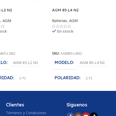
-L2 N2
AGM 85-L4 N2
s
,
AGM
Baterias
,
AGM
tock
En stock
ás
Leer Más
M65-L2N2
SKU:
AGM85-L4N2
ELO
MODELO
AGM 65-L2 N2
AGM 85-L4 N2
RIDAD
POLARIDAD
(-+)
(-+)
AJE
VOLTAJE
12
12
Clientes
Síguenos
CCA
640 A
810 A
Términos y Condiciones