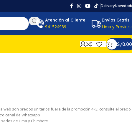
Delivery
Novedad
Atención al Cliente
Envíos Gratis
941524939
Lima y Provinci
S/
0.00
 la web son precios unitarios fuera de la promoción 4×3; consulte el precio
tro canal de Whatsapp
as sedes de Lima y Chimbote