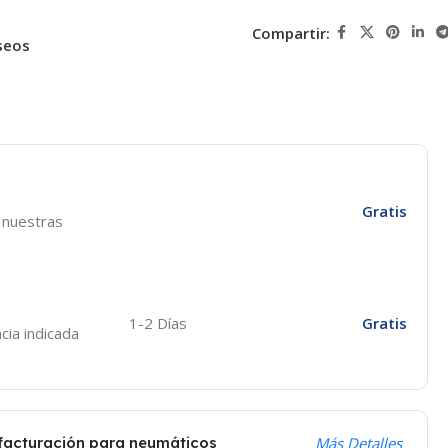
Compartir:
seos
Gratis
e nuestras
1-2 Días
Gratis
cia indicada
 facturación para neumáticos
Más Detalles