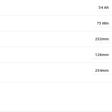
54 Ah
75 Min
232mm
126mm
234mm