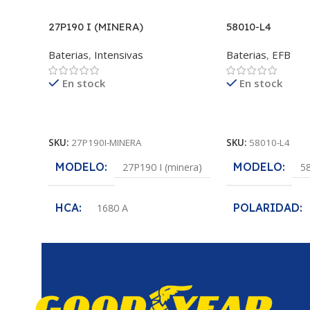
27P190 I (MINERA)
58010-L4
Baterias
,
Intensivas
Baterias
,
EFB
En stock
En stock
Leer Más
Leer Más
SKU:
27P190I-MINERA
SKU:
58010-L4
MODELO
MODELO
27P190 I (minera)
5
HCA
POLARIDAD
1680 A
POLARIDAD
VOLTAJE
(-+)
1
VOLTAJE
CCA
12 V
780 A