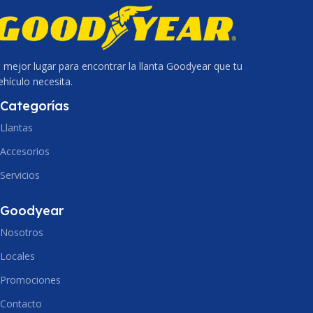
VOLUMEN
VOLUMEN
Caja x4
Caja x4
PROCEDENCIA
PROCEDENCIA
KOR
KOR
l mejor lugar para encontrar la llanta Goodyear que tu
ehículo necesita.
Categorías
Llantas
Accesorios
Servicios
Goodyear
Nosotros
Locales
Promociones
Contacto