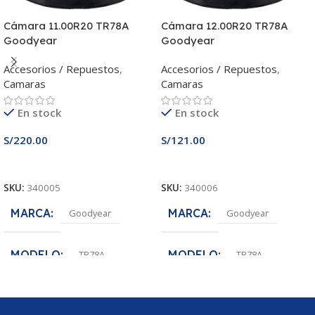
Cámara 11.00R20 TR78A
Cámara 12.00R20 TR78A
Goodyear
Goodyear
Accesorios / Repuestos
,
Accesorios / Repuestos
,
Camaras
Camaras
En stock
En stock
S/
220.00
S/
121.00
Añadir Al Carrito
Añadir Al Carrito
SKU:
340005
SKU:
340006
MARCA
MARCA
Goodyear
Goodyear
MODELO
MODELO
TR78A
TR78A
MEDIDA
MEDIDA
11.00R20
12.00R20