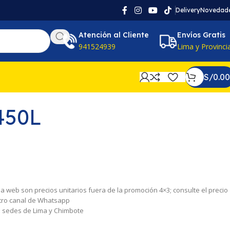
Delivery
Novedad
Atención al Cliente
Envíos Gratis
941524939
Lima y Provinci
S/
0.00
450L
 la web son precios unitarios fuera de la promoción 4×3; consulte el precio
tro canal de Whatsapp
as sedes de Lima y Chimbote