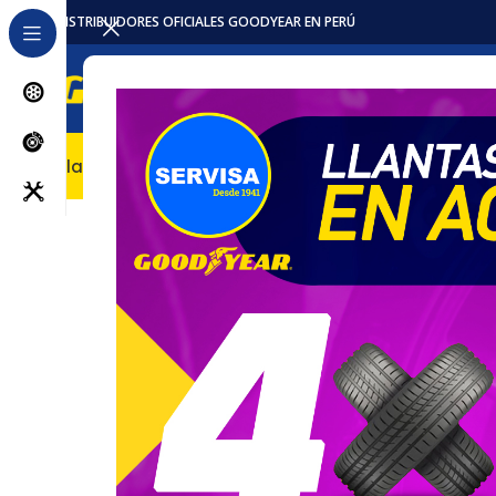
DISTRIBUIDORES OFICIALES GOODYEAR EN PERÚ
Llantas
Accesorios / Repuestos
Servicios
Locales
Pro
Inicio
Baterias
LMS
LMS 4D1450L