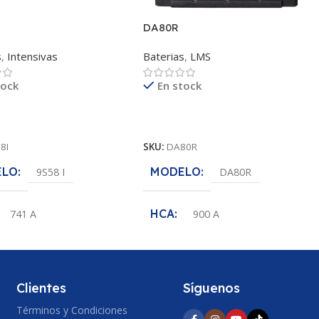
DA80R
s
,
Intensivas
Baterias
,
LMS
tock
En stock
ás
Leer Más
8I
SKU:
DA80R
ELO
MODELO
9S58 I
DA80R
HCA
741 A
900 A
RIDAD
POLARIDAD
(+-)
(+-)
Clientes
Síguenos
AJE
CCA
12 V
610 A
Términos y Condiciones