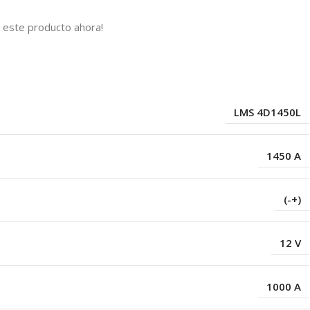
 este producto ahora!
s
LMS 4D1450L
1450 A
(-+)
12 V
1000 A