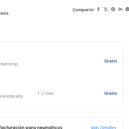
Compartir:
seos
Gratis
e nuestras
1-2 Días
Gratis
cia indicada
 facturación para neumáticos
Más Detalles