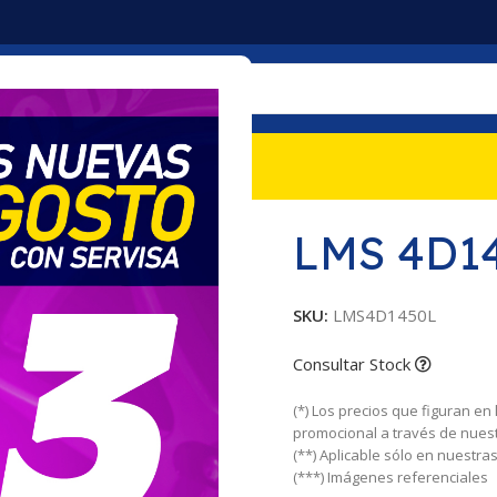
mociones
Nosotros
Contacto
LMS 4D1
SKU:
LMS4D1450L
Consultar Stock
(*) Los precios que figuran en
promocional a través de nues
(**) Aplicable sólo en nuestr
(***) Imágenes referenciales