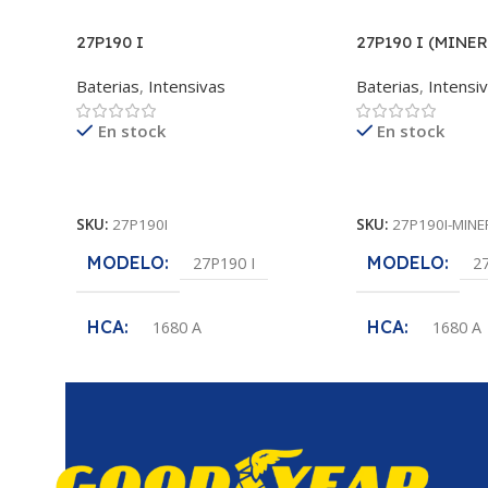
27P190 I
27P190 I (MINER
Baterias
,
Intensivas
Baterias
,
Intensi
En stock
En stock
Leer Más
Leer Más
SKU:
27P190I
SKU:
27P190I-MINE
MODELO
MODELO
27P190 I
27
HCA
HCA
1680 A
1680 A
POLARIDAD
POLARIDAD
(+-)
VOLTAJE
VOLTAJE
12 V
1