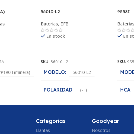
A)
56010-L2
9S58I
vas
Baterias
,
EFB
Bateria
En stock
En s
Leer Más
Leer M
RA
SKU:
56010-L2
SKU:
9S5
MODELO
MOD
P190 I (minera)
56010-L2
POLARIDAD
HCA
(-+)
VOLTAJE
POLA
(-+)
12 V
Categorías
Goodyear
CCA
VOLT
2 V
600 A
Llantas
Nosotros