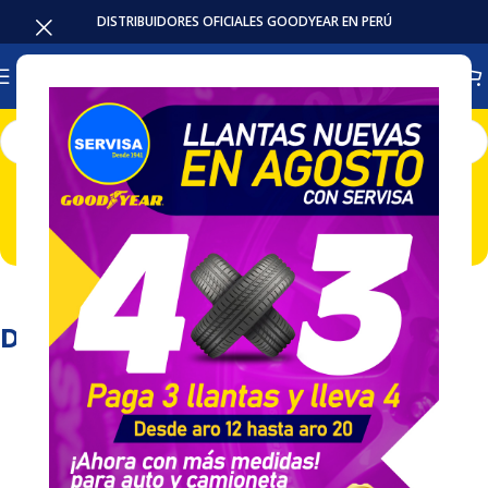
DISTRIBUIDORES OFICIALES GOODYEAR EN PERÚ
[bbYMM_filter view_mode= 'H' top_title='Encuentra la
llanta ideal para tu vehículo' year_label='Marca, Modelo y
Año' button_label='ENCUENTRA TU LLANTA']
Destacadas de la Semana!
Ver Promociones