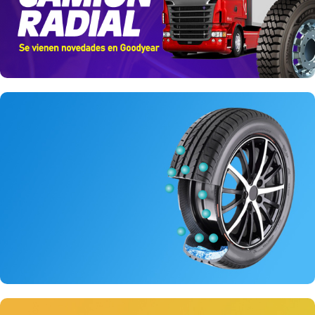
VOLUMEN
0.17
INDICE CARGA
82 (475 Kg)
INDICE CARGA
INDICE VELOCIDAD
123/120 (1 550/1 400 Kg)
H (210 Km/h)
INDICE VELOCIDAD
UTQG
260 B A
R (170 Km/h)
UTQG
LT
RANGO DE CARGA
SL
RANGO DE CARGA
REMANENTE
6.9
E (10PR)
PROCEDENCIA
PER
REMANENTE
12.7
Inflado con