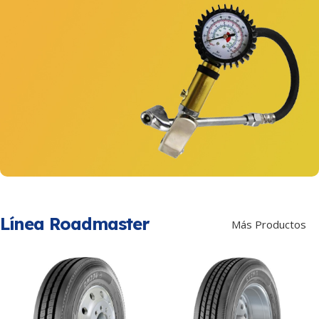
PROCEDENCIA
PRC
Nitrógeno
Ahorra combustible
Ver Servicio
Medidores
Línea Roadmaster
de Presión
Más Productos
Siempre preparado!
Ver Productos