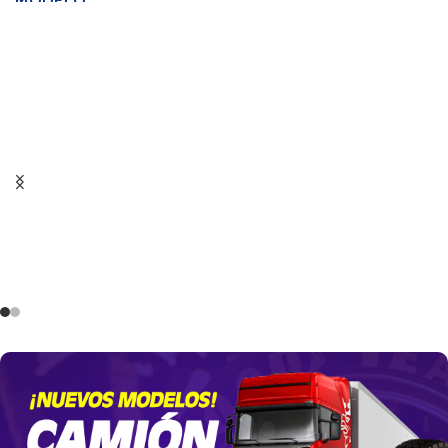
MODELO
MEDIDA
185/60R14
Wrangler Duratrac RT
MEDIDA
265/75R16
ANCHO DE SECCION
185
ANCHO DE SECCION
PERFIL
60
265
PERFIL
75
ARO
14
ARO
16
DIAMETRO
577.6
DIAMETRO
803.9
PESO
6.95
PESO
24.09
VOLUMEN
0.06