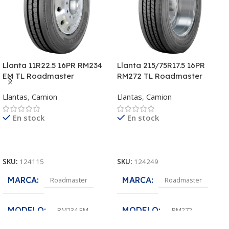
Llanta 11R22.5 16PR RM234
Llanta 215/75R17.5 16PR
EM TL Roadmaster
RM272 TL Roadmaster
Llantas
,
Camion
Llantas
,
Camion
En stock
En stock
Leer Más
Leer Más
SKU:
124115
SKU:
124249
MARCA
MARCA
Roadmaster
Roadmaster
MODELO
MODELO
RM234 EM
RM272