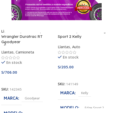
Llanta 265/75R16 123/120R
Llanta 185/60R14 82H Edge
Wrangler Duratrac RT
Sport 2 Kelly
Goodyear
Llantas
,
Auto
Llantas
,
Camioneta
En stock
En stock
S/
205.00
S/
706.00
Añadir Al Carrito
Añadir Al Carrito
SKU:
141149
SKU:
142345
MARCA
Kelly
MARCA
Goodyear
MODELO
Edge Sport 2