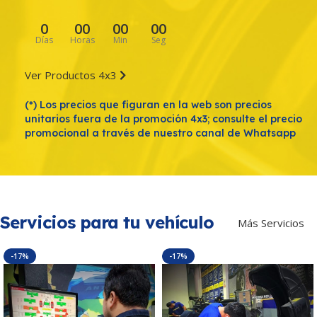
INDICE CARGA
INDICE CARGA
0
00
00
00
146/143 (3 000/2 725 Kg)
135/133 (2 180/2 060 Kg)
Días
Horas
Min
Seg
INDICE VELOCIDAD
INDICE VELOCIDAD
Ver Productos 4x3
L (120 Km/h)
L (120 Km/h)
(*) Los precios que figuran en la web son precios
unitarios fuera de la promoción 4x3; consulte el precio
RANGO DE CARGA
RANGO DE CARGA
promocional a través de nuestro canal de Whatsapp
H (16PR)
H (16PR)
REMANENTE
REMANENTE
18
12.7
Servicios para tu vehículo
Más Servicios
PROCEDENCIA
PROCEDENCIA
VNM
PRC
-17%
-17%