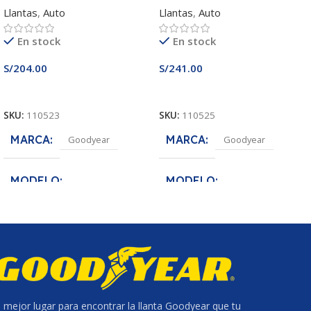
Llantas
,
Auto
Llantas
,
Auto
En stock
En stock
S/
204.00
S/
241.00
Añadir Al Carrito
Añadir Al Carrito
SKU:
110523
SKU:
110525
MARCA
MARCA
Goodyear
Goodyear
MODELO
MODELO
Assurance MaxLife
Assurance MaxLife
MEDIDA
MEDIDA
175/70R13
185/65R14
ANCHO DE SECCION
ANCHO DE SECCION
l mejor lugar para encontrar la llanta Goodyear que tu
175
185