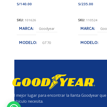
S/
140.00
S/
235.00
Añadir Al Carrito
Añadir Al Carrito
SKU:
101626
SKU:
110524
MARCA
MARCA
Goodyear
Goo
MODELO
MODELO
GT70
Assurance MaxLi
MEDIDA
155/70R12
MEDIDA
17
ANCHO DE SECCION
ANCHO DE S
155
175
PERFIL
70
El mejor lugar para encontrar la llanta Goodyear que
PERFIL
65
vehículo necesita.
ARO
12