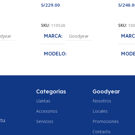
S/
229.00
S/
246.0
Añadir Al Carrito
Añadir
SKU:
110526
SKU:
10
MARCA
MARC
dyear
Goodyear
MODELO
MOD
fe
Assurance MaxLife
MEDI
MEDIDA
5/65R14
185/70R14
ANCH
Categorías
Goodyear
ECCION
ANCHO DE SECCION
Llantas
Nosotros
185
Accesorios
185
Locales
PERF
 tu
Servicios
Promociones
PERFIL
70
Contacto
ARO