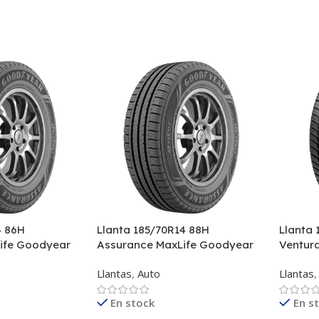
4 86H
Llanta 185/70R14 88H
Llanta 
ife Goodyear
Assurance MaxLife Goodyear
Ventur
Llantas
,
Auto
Llantas
,
En stock
En s