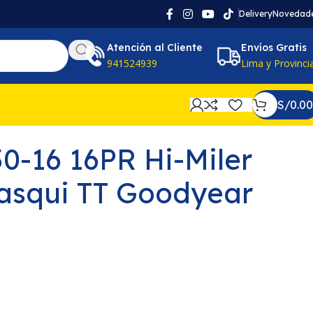
Delivery
Novedad
Atención al Cliente
Envíos Gratis
941524939
Lima y Provinci
S/
0.00
50-16 16PR Hi-Miler
asqui TT Goodyear