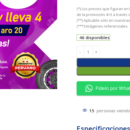
(*) Los precios que figuran en
de la promoción 4×3 a través
(**) Aplicable sólo en nuestr
(***) Imágenes referenciales
46 disponibles
Pidelo por Wha
15
personas viendo
Especificacione