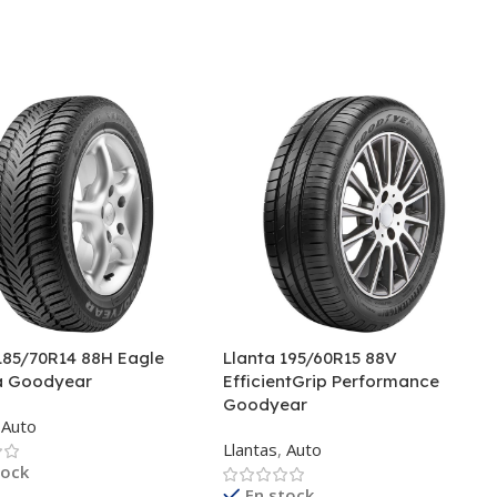
185/70R14 88H Eagle
Llanta 195/60R15 88V
a Goodyear
EfficientGrip Performance
Goodyear
Auto
Llantas
,
Auto
tock
En stock