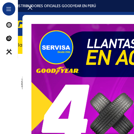
DISTRIBUIDORES OFICIALES GOODYEAR EN PERÚ
Llantas
Accesorios / Repuestos
Servicios
Locales
Pro
Inicio
Llantas
Camion
Llanta 7.50-16 16PR Hi-Miler C