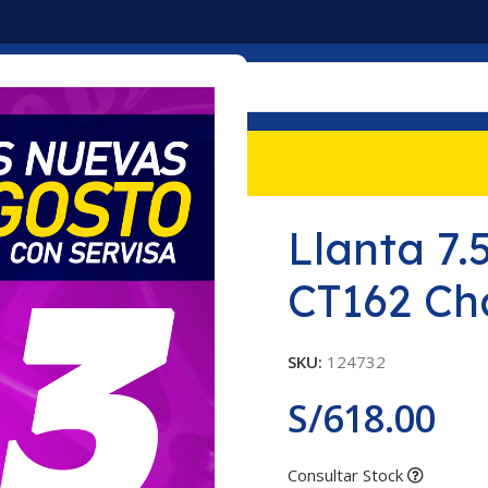
mociones
Nosotros
Contacto
T162 Chasqui TT Goodyear
Llanta 7.
CT162 Ch
SKU:
124732
S/
618.00
Consultar Stock