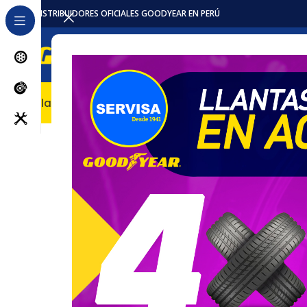
DISTRIBUIDORES OFICIALES GOODYEAR EN PERÚ
Llantas
Accesorios / Repuestos
Servicios
Locales
Pro
Inicio
Llantas
Camion
Llanta 265/70R19.5 16PR RM17