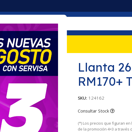
mociones
Nosotros
Contacto
0+ TL Roadmaster
Llanta 2
RM170+ 
SKU:
124162
Consultar Stock
(*) Los precios que figuran en
de la promoción 4×3 a través