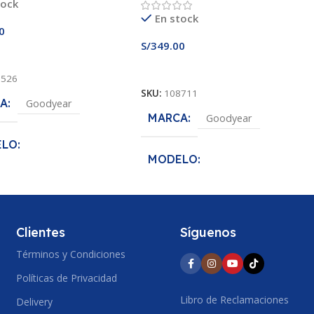
tock
En stock
0
S/
349.00
 Al Carrito
Añadir Al Carrito
0526
SKU:
108711
A
Goodyear
MARCA
Goodyear
ELO
MODELO
nce MaxLife
EfficientGrip Performance
DA
185/70R14
MEDIDA
195/55R15
Clientes
Síguenos
O DE SECCION
Términos y Condiciones
ANCHO DE SECCION
Políticas de Privacidad
195
Libro de Reclamaciones
Delivery
IL
70