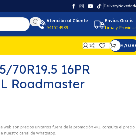
Delivery
Novedad
Atención al Cliente
Envíos Gratis
941524939
Lima y Provinci
S/
0.00
65/70R19.5 16PR
TL Roadmaster
 la web son precios unitarios fuera de la promoción 4×3, consulte el precio
 de nuestro canal de Whatsapp.