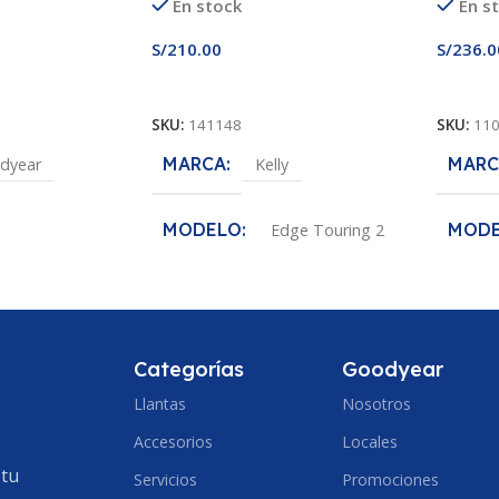
En stock
En s
S/
210.00
S/
236.0
Añadir Al Carrito
Añadir
SKU:
141148
SKU:
11
MARCA
MARC
dyear
Kelly
MODELO
MOD
Edge Touring 2
fe
Assura
MEDIDA
175/65R14
MEDI
5/70R13
ANCHO DE SECCION
Categorías
Goodyear
ECCION
ANCH
Llantas
Nosotros
175
Accesorios
Locales
185
PERFIL
65
 tu
Servicios
Promociones
PERF