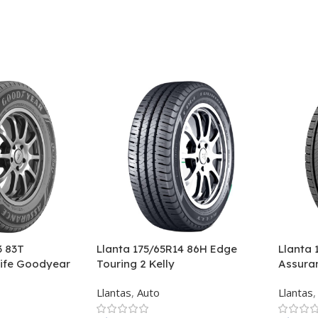
3 83T
Llanta 175/65R14 86H Edge
Llanta 
ife Goodyear
Touring 2 Kelly
Assura
Llantas
,
Auto
Llantas
,