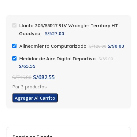
Wrangler Territory HT
MEDIDA
205/55R17
Llanta 205/55R17 91V Wrangler Territory HT
S/
527.00
Goodyear
ANCHO DE SECCION
S/
90.00
Alineamiento Computarizado
S/
120.00
205
Medidor de Aire Digital Deportivo
S/
69.00
S/
65.55
PERFIL
55
S/
682.55
S/
716.00
Por 3 productos
ARO
17
Agregar Al Carrito
DIAMETRO
657.3
PESO
9.59
Recojo en Tienda