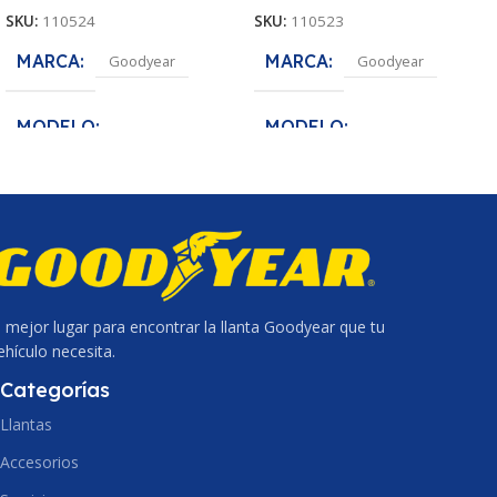
SKU:
110524
SKU:
110523
MARCA
MARCA
Goodyear
Goodyear
MODELO
MODELO
Assurance MaxLife
Assurance MaxLife
MEDIDA
MEDIDA
175/65R14
175/70R13
ANCHO DE SECCION
ANCHO DE SECCION
l mejor lugar para encontrar la llanta Goodyear que tu
175
175
ehículo necesita.
PERFIL
PERFIL
65
70
Categorías
Llantas
ARO
ARO
14
13
Accesorios