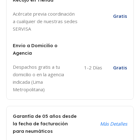
VOLUMEN
0.09
Acércate previa coordinación
Gratis
a cualquier de nuestras sedes
INDICE CARGA
SERVISA
91 (615 Kg)
Envio a Domicilio o
INDICE VELOCIDAD
Agencia
V (240 Km/h)
Despachos gratis a tu
1-2 Días
Gratis
domicilio o en la agencia
UTQG
440 A B
indicada (Lima
Metropolitana)
RANGO DE CARGA
SL
Garantía de 05 años desde
REMANENTE
7.2
la fecha de facturación
Más Detalles
para neumáticos