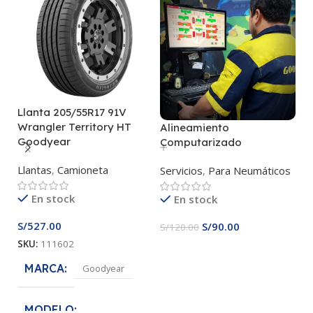
Llanta 205/55R17 91V
Wrangler Territory HT
Alineamiento
Me
Goodyear
Computarizado
D
Llantas
,
Camioneta
Servicios
,
Para Neumáticos
Ac
M
En stock
En stock
S/
527.00
S/
90.00
S/
120.00
S/
SKU:
111602
S
MARCA
Goodyear
MODELO