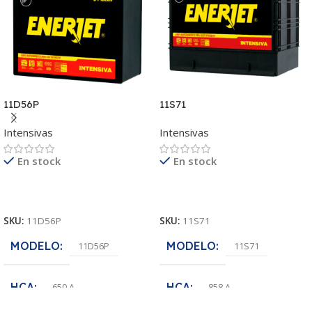
11D56P
11S71
Intensivas
Intensivas
En stock
En stock
Leer Más
Leer Más
SKU:
11D56P
SKU:
11S71
MODELO
MODELO
11D56P
11S71
HCA
HCA
650 A
858 A