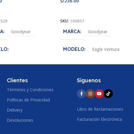
0
S/
236.00
 Al Carrito
Añadir Al Carrito
0529
SKU:
100857
A
MARCA
Goodyear
Goodyear
ELO
MODELO
Eagle Ventura
nce MaxLife
MEDIDA
185/70R13
DA
185/60R14
Clientes
Síguenos
ANCHO DE SECCION
Términos y Condiciones
O DE SECCION
185
Políticas de Privacidad
Libro de Reclamaciones
Delivery
PERFIL
70
Facturación Electrónica
IL
Devoluciones
60
ARO
13