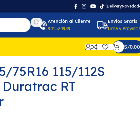
Delivery
Novedad
Atención al Cliente
Envíos Gratis
941524939
Lima y Provinci
S/
0.00
25/75R16 115/112S
 Duratrac RT
r