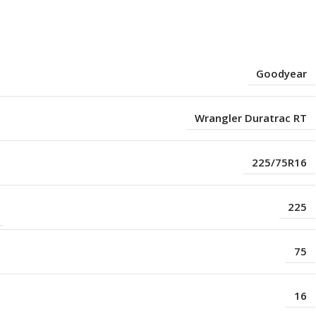
s
Goodyear
Wrangler Duratrac RT
225/75R16
225
75
16