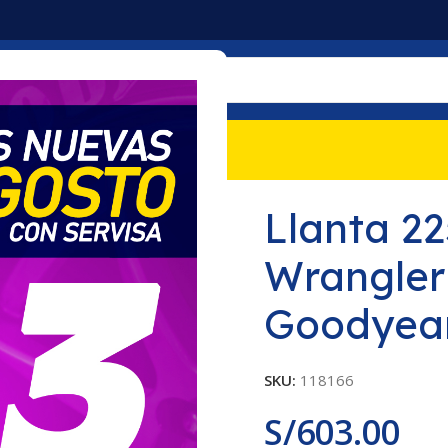
mociones
Nosotros
Contacto
Wrangler Duratrac RT Goodyear
Llanta 2
Wrangler
Goodyea
SKU:
118166
S/
603.00