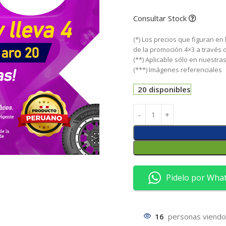
Consultar Stock
(*) Los precios que figuran en
de la promoción 4×3 a través
(**) Aplicable sólo en nuestr
(***) Imágenes referenciales
20 disponibles
Pidelo por Wha
16
personas viendo