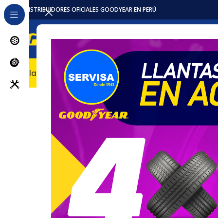
DISTRIBUIDORES OFICIALES GOODYEAR EN PERÚ
Llantas
Accesorios / Repuestos
Servicios
Locales
Pro
Inicio
Llantas
Camioneta
Llanta 225/75R16 115/112S 