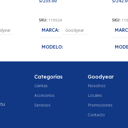
S/
235.00
S/
242.0
Añadir Al Carrito
Añadir
SKU:
110524
SKU:
11
MARCA
MARC
dyear
Goodyear
MODELO
MOD
fe
Assurance MaxLife
Assura
MEDIDA
MEDI
5/70R14
175/65R14
Categorías
Goodyear
Llantas
Nosotros
ECCION
ANCHO DE SECCION
ANCH
Accesorios
Locales
175
185
 tu
Servicios
Promociones
PERFIL
PERF
65
Contacto