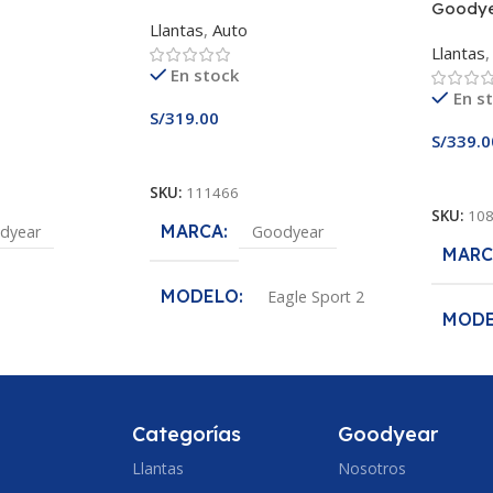
Goody
Llantas
,
Auto
Llantas
,
En stock
En s
S/
319.00
S/
339.0
Añadir Al Carrito
Añadir
SKU:
111466
SKU:
10
MARCA
dyear
Goodyear
MARC
MODELO
Eagle Sport 2
MOD
fe
MEDIDA
185/65R15
Effici
5/65R14
MEDI
ANCHO DE SECCION
Categorías
Goodyear
ECCION
Llantas
Nosotros
185
ANCH