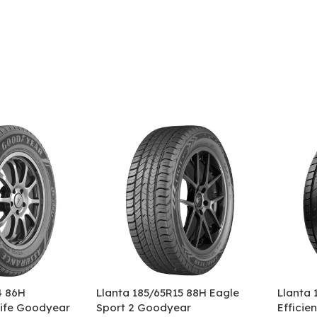
4 86H
Llanta 185/65R15 88H Eagle
Llanta 
ife Goodyear
Sport 2 Goodyear
Efficie