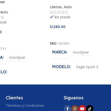
ear
Llantas
,
Auto
Auto
En stock
tock
S/
280.00
0
Añadir Al Carrito
 Al Carrito
SKU:
141051
8711
MARCA
Goodyear
A
Goodyear
MODELO
Eagle Sport 2
ELO
MEDIDA
195/65R15
entGrip Performance
DA
195/55R15
ANCHO DE SECCION
Clientes
Síguenos
Términos y Condiciones
195
O DE SECCION