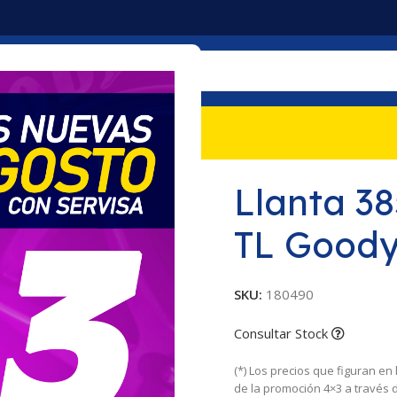
mociones
Nosotros
Contacto
 Goodyear
Llanta 3
TL Goody
SKU:
180490
Consultar Stock
(*) Los precios que figuran en
de la promoción 4×3 a través