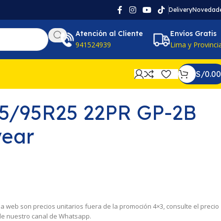
Delivery
Novedad
Atención al Cliente
Envíos Gratis
941524939
Lima y Provinci
S/
0.00
85/95R25 22PR GP-2B
ear
 la web son precios unitarios fuera de la promoción 4×3, consulte el precio
 de nuestro canal de Whatsapp.