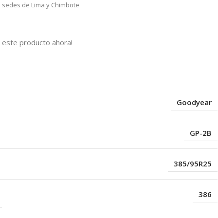
as sedes de Lima y Chimbote
 este producto ahora!
s
Goodyear
GP-2B
385/95R25
386