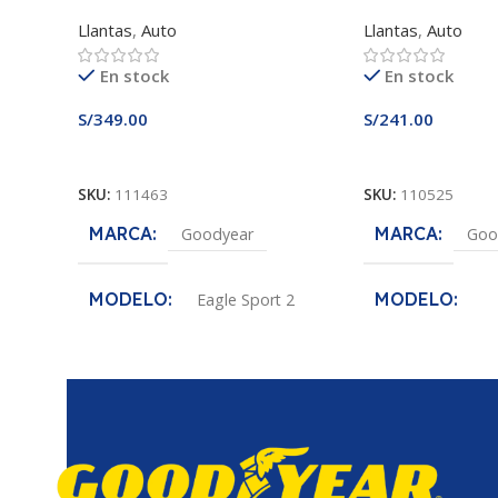
Llantas
,
Auto
Llantas
,
Auto
En stock
En stock
S/
349.00
S/
241.00
Añadir Al Carrito
Añadir Al Carrito
SKU:
111463
SKU:
110525
MARCA
MARCA
Goodyear
Goo
MODELO
MODELO
Eagle Sport 2
Assurance MaxLi
MEDIDA
185/60R15
MEDIDA
18
ANCHO DE SECCION
ANCHO DE S
185