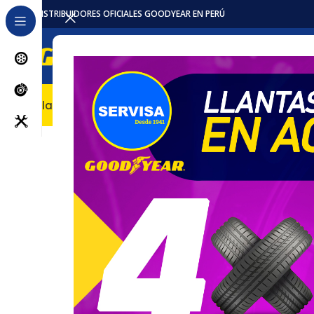
DISTRIBUIDORES OFICIALES GOODYEAR EN PERÚ
Llantas
Accesorios / Repuestos
Servicios
Locales
Pro
Inicio
Llantas
OTR
Llanta 385/95R25 22PR GP-2B TL