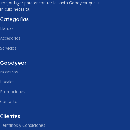
l mejor lugar para encontrar la llanta Goodyear que tu
PERFIL
65
185
ehículo necesita.
PERFIL
55
Categorías
ARO
14
Llantas
ARO
16
DIAMETRO
583.1
Accesorios
Servicios
DIAMETRO
609.9
PESO
6.46
Goodyear
PESO
8.1
Nosotros
VOLUMEN
0.06
Locales
VOLUMEN
0.07
INDICE CARGA
Promociones
86 (530 Kg)
Contacto
INDICE CARGA
INDICE VELOCIDAD
83 (487 Kg)
Clientes
Términos y Condiciones
H (210 Km/h)
INDICE VELOCIDAD