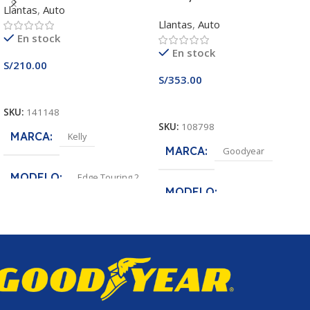
Llantas
,
Auto
Llantas
,
Auto
En stock
En stock
S/
210.00
S/
353.00
Añadir Al Carrito
Añadir Al Carrito
SKU:
141148
SKU:
108798
MARCA
Kelly
MARCA
Goodyear
MODELO
Edge Touring 2
MODELO
MEDIDA
175/65R14
EfficientGrip Performance
MEDIDA
185/55R16
ANCHO DE SECCION
175
ANCHO DE SECCION