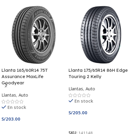
Llanta 165/60R14 75T
Llanta 175/65R14 86H Edge
Assurance MaxLife
Touring 2 Kelly
Goodyear
Llantas
,
Auto
Llantas
,
Auto
En stock
En stock
S/
205.00
S/
203.00
Añadir Al Carrito
Añadir Al Carrito
SKU:
141148