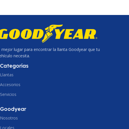
l mejor lugar para encontrar la llanta Goodyear que tu
ehículo necesita.
Categorías
Llantas
Accesorios
Servicios
Goodyear
Nosotros
Locales