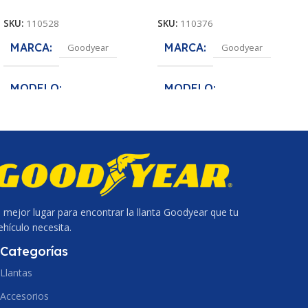
SKU:
110528
SKU:
110376
MARCA
MARCA
Goodyear
Goodyear
MODELO
MODELO
Assurance MaxLife
Assurance MaxLife
MEDIDA
MEDIDA
165/60R14
165/70R14
ANCHO DE SECCION
ANCHO DE SECCION
l mejor lugar para encontrar la llanta Goodyear que tu
165
165
ehículo necesita.
PERFIL
PERFIL
60
70
Categorías
Llantas
ARO
ARO
14
14
Accesorios