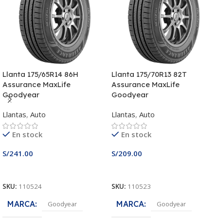
Llanta 175/65R14 86H
Llanta 175/70R13 82T
Assurance MaxLife
Assurance MaxLife
Goodyear
Goodyear
Llantas
,
Auto
Llantas
,
Auto
En stock
En stock
S/
241.00
S/
209.00
Añadir Al Carrito
Añadir Al Carrito
SKU:
110524
SKU:
110523
MARCA
MARCA
Goodyear
Goodyear