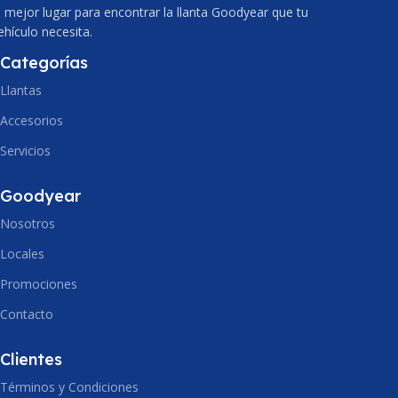
l mejor lugar para encontrar la llanta Goodyear que tu
PERFIL
70
175
ehículo necesita.
PERFIL
65
Categorías
ARO
12
Llantas
ARO
14
DIAMETRO
521.8
Accesorios
Servicios
DIAMETRO
583.1
PESO
4.78
Goodyear
PESO
7.17
Nosotros
VOLUMEN
0.04
Locales
VOLUMEN
0.06
INDICE CARGA
Promociones
73 (365 Kg)
Contacto
INDICE CARGA
INDICE VELOCIDAD
86 (530 Kg)
Clientes
Términos y Condiciones
T (190 Km/h)