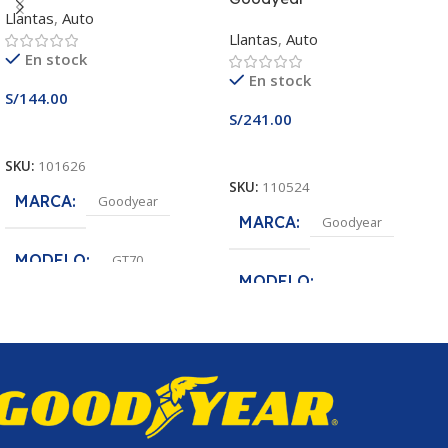
Llantas
,
Auto
Llantas
,
Auto
En stock
En stock
S/
144.00
S/
241.00
Añadir Al Carrito
Añadir Al Carrito
SKU:
101626
SKU:
110524
MARCA
Goodyear
MARCA
Goodyear
MODELO
GT70
MODELO
MEDIDA
155/70R12
Assurance MaxLife
MEDIDA
175/65R14
ANCHO DE SECCION
155
ANCHO DE SECCION