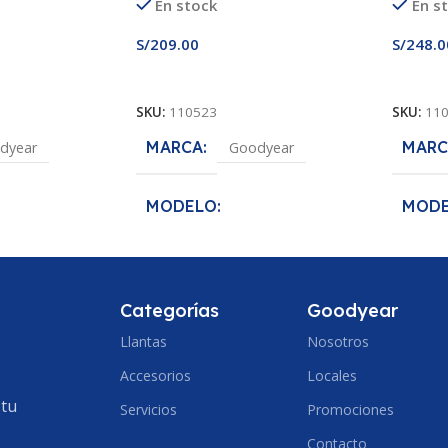
En stock
En s
S/
209.00
S/
248.0
Añadir Al Carrito
Añadir
SKU:
110523
SKU:
11
MARCA
MARC
dyear
Goodyear
MODELO
MOD
fe
Assurance MaxLife
Assura
MEDIDA
MEDI
5/70R14
175/70R13
Categorías
Goodyear
Llantas
Nosotros
ECCION
ANCHO DE SECCION
ANCH
Accesorios
Locales
175
185
 tu
Servicios
Promociones
PERFIL
PERF
70
Contacto