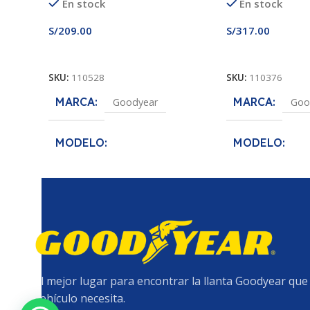
En stock
En stock
S/
209.00
S/
317.00
Añadir Al Carrito
Añadir Al Carrito
SKU:
110528
SKU:
110376
MARCA
MARCA
Goodyear
Goo
MODELO
MODELO
Assurance MaxLife
Assurance MaxLi
MEDIDA
MEDIDA
165/60R14
16
ANCHO DE SECCION
ANCHO DE S
165
165
El mejor lugar para encontrar la llanta Goodyear que
vehículo necesita.
PERFIL
PERFIL
60
70