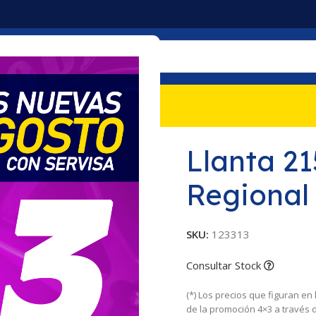
mociones
Nosotros
Contacto
nal RHD TL Goodyear
Llanta 2
Regional
SKU:
123313
Consultar Stock
(*) Los precios que figuran en
de la promoción 4×3 a través