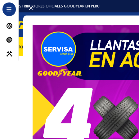
DISTRIBUIDORES OFICIALES GOODYEAR EN PERÚ
Llantas
Accesorios / Repuestos
Servicios
Locales
Pro
Inicio
Llantas
Camion
Llanta 215/75R17.5 12PR Regio