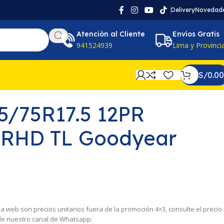
Delivery
Novedad
Atención al Cliente
Envíos Gratis
941524939
Lima y Provinci
S/
0.00
15/75R17.5 12PR
 RHD TL Goodyear
 la web son precios unitarios fuera de la promoción 4×3, consulte el precio
 de nuestro canal de Whatsapp.