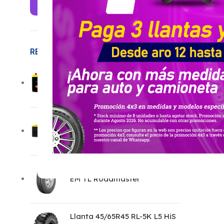
RECIÉN LLEGADOS
17T114 I
33P234
Llanta 11R22.5 16PR RM234
EM TL Roadmaster
Llanta 45/65R45 RL-5K L5 HiS