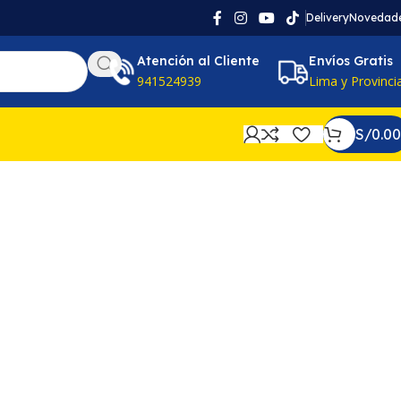
Delivery
Novedad
Atención al Cliente
Envíos Gratis
941524939
Lima y Provinci
S/
0.00